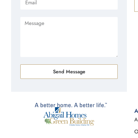
Send Message
A
A
O